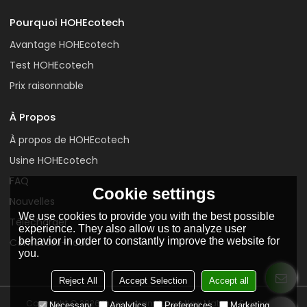
Pourquoi HOHEcotech
Avantage HOHEcotech
Test HOHEcotech
Prix raisonnable
À Propos
À propos de HOHEcotech
Usine HOHEcotech
FAQ
Cookie settings
Nouvelles
We use cookies to provide you with the best possible
Télécharger
experience. They also allow us to analyze user
behavior in order to constantly improve the website for
Contactez-nous
you.
Reject All
Accept Selection
Accept all
Copyright © 2026
Huangshan Huasu New Material Science &
Necessary
Analytics
Preferences
Marketing