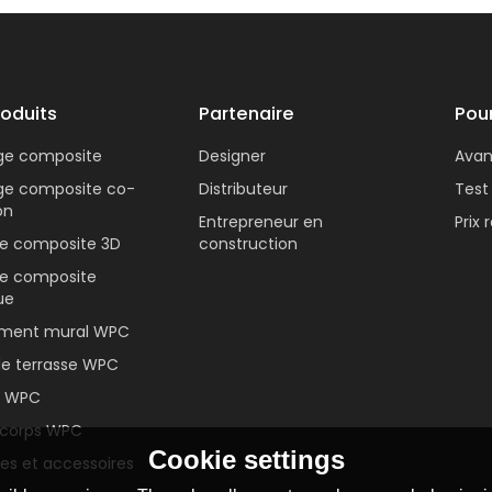
roduits
Partenaire
Pou
age composite
Designer
Ava
age composite co-
Distributeur
Test
on
Entrepreneur en
Prix
se composite 3D
construction
se composite
ue
ment mural WPC
de terrasse WPC
e WPC
corps WPC
Cookie settings
les et accessoires