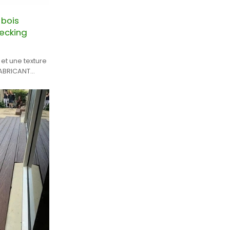
 bois
ecking
 et une texture
C EN CHINE.