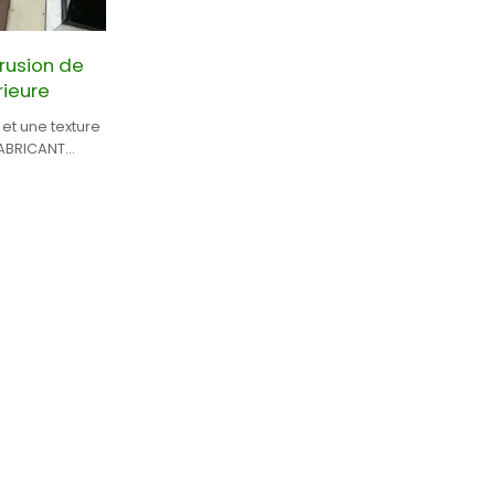
rusion de
rieure
 et une texture
C EN CHINE.