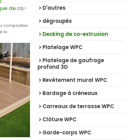
s
D'autres
que de co-
dégroupés
es composites
e la
Decking de co-extrusion
Platelage WPC
Platelage de gaufrage
profond 3D
Revêtement mural WPC
Bardage à créneaux
Carreaux de terrasse WPC
Clôture WPC
Garde-corps WPC