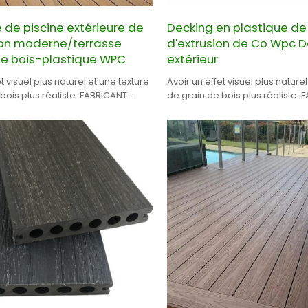
 de piscine extérieure de
Decking en plastique de
on moderne/terrasse
d'extrusion de Co Wpc D
e bois-plastique WPC
extérieur
t visuel plus naturel et une texture
Avoir un effet visuel plus naturel
 plus réaliste. FABRICANT
de grain de bois plus réaliste. FABRICANT
EL DE TERRASSE WPC EN CHINE.
PROFESSIONNEL DE TERRASSE WP