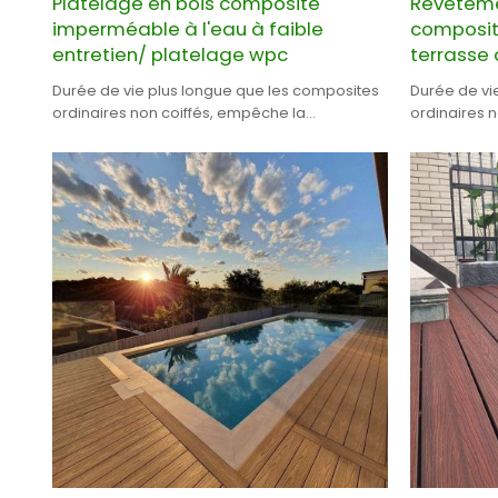
Platelage en bois composite
Revêteme
imperméable à l'eau à faible
composit
entretien/ platelage wpc
terrasse 
Durée de vie plus longue que les composites
Durée de vi
ordinaires non coiffés, empêche la
ordinaires n
moisissure et le mildiou.
et la moisis