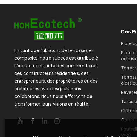
Des P
Platel
En tant que fabricant de terrasses en
Platel
composite, notre succès est attribué à
extrusi
l’écoute constante des commentaires
Terras
des constructeurs résidentiels, des
Terras
entrepreneurs, des propriétaires et des
classiq
architectes avec lesquels nous
Revête
collaborons. Nous nous efforçons de
Tuiles 
transformer leurs visions en réalité.
Clôtur
Garde-
Poutrel
WPC