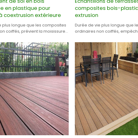
nt de sol en bois
Échantillons de terrasse
e en plastique pour
composites bois-plasti
à coextrusion extérieure
extrusion
e plus longue que les composites
Durée de vie plus longue que l
on coiffés, prévient la moisissure
ordinaires non coiffés, empêch
sure.
moisissure et la moisissure