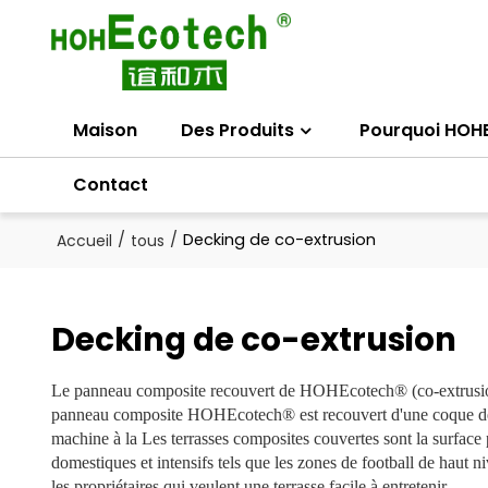
Maison
Des Produits
Pourquoi HOH
Contact
/
/
Decking de co-extrusion
Accueil
tous
Decking de co-extrusion
Le panneau composite recouvert de HOHEcotech® (co-extrusion
panneau composite HOHEcotech® est recouvert d'une coque de p
machine à la Les terrasses composites couvertes sont la surface p
domestiques et intensifs tels que les zones de football de haut 
les propriétaires qui veulent une terrasse facile à entretenir.