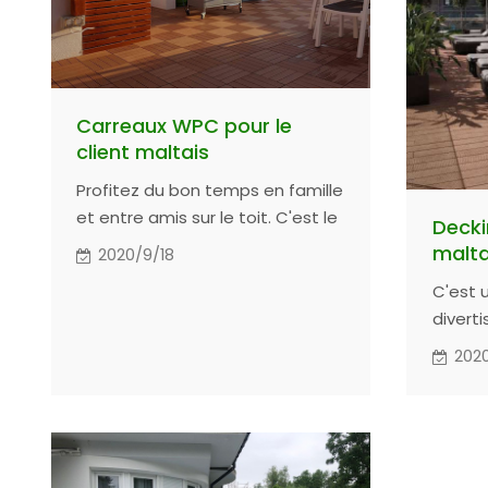
Carreaux WPC pour le
client maltais
Profitez du bon temps en famille
et entre amis sur le toit. C'est le
Decki
meilleur et le plus avancé des
malta
2020/9/18
matériaux pour les personnes
C'est 
dont il s'occupe. Même pendant
divert
l'été le plus chaud, il peut aider à
l'espa
créer un environnement plus
2020
Avec p
confortable.
entret
et gar
ans.