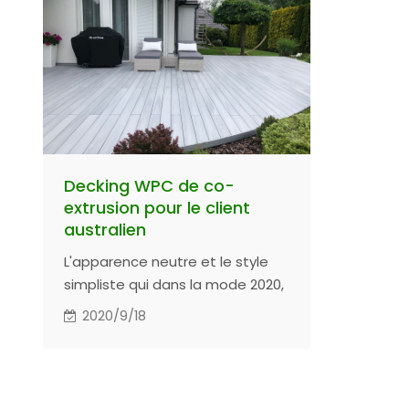
Decking WPC de co-
extrusion pour le client
australien
L'apparence neutre et le style
simpliste qui dans la mode 2020,
c'est un espace parfait pour les
2020/9/18
rêves. Une durabilité au-delà de
l'imagination, et le plus
important est l'expérience
ultime en plein air.