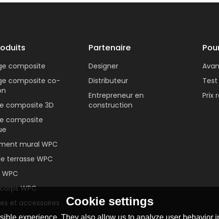
roduits
Partenaire
Pou
age composite
Designer
Ava
age composite co-
Distributeur
Test
on
Entrepreneur en
Prix
se composite 3D
construction
se composite
ue
ment mural WPC
de terrasse WPC
e WPC
corps WPC
Cookie settings
les et accessoires
ible experience. They also allow us to analyze user behavior in