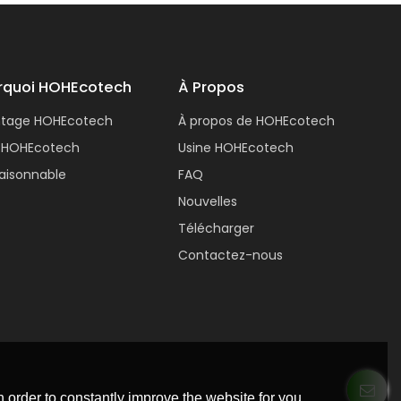
rquoi HOHEcotech
À Propos
ntage HOHEcotech
À propos de HOHEcotech
 HOHEcotech
Usine HOHEcotech
 raisonnable
FAQ
Nouvelles
Télécharger
Contactez-nous
 order to constantly improve the website for you.