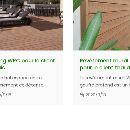
ng WPC pour le client
Revêtement mural
is
pour le client thaïl
un bel espace entre
Le revêtement mural 
issement et détente,
gaufré profond est un 
ce ultime de détente.
plus en plus populaire p
/9/18
2020/9/18
late-forme WPC à faible
finition de l'extérieur d
ien et haute performance,
bâtiments commerciau
antie commerciale de 10
domestiques. Il convie
bureaux, aux hôtels, a
architecturales et aux