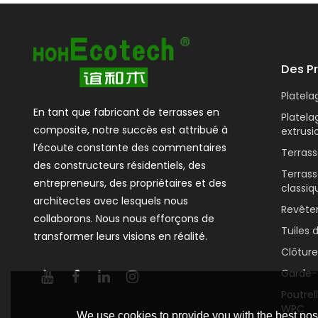
Des P
Platel
En tant que fabricant de terrasses en
Platel
composite, notre succès est attribué à
extrusi
l’écoute constante des commentaires
Terras
des constructeurs résidentiels, des
Terras
entrepreneurs, des propriétaires et des
classiq
architectes avec lesquels nous
Revête
collaborons. Nous nous efforçons de
Tuiles 
transformer leurs visions en réalité.
Clôtur
Garde-
Poutrel
WPC
We use cookies to provide you with the best poss