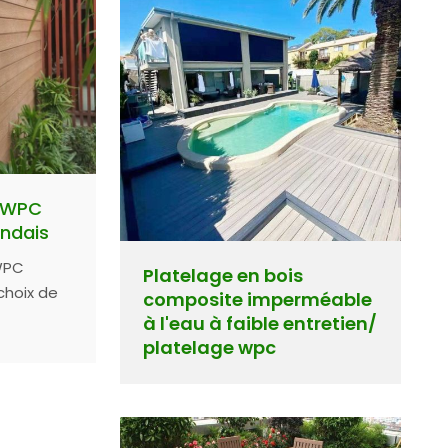
 WPC
andais
WPC
Platelage en bois
choix de
composite imperméable
our la
à l'eau à faible entretien/
es
platelage wpc
x et
nt aux
ux façades
 centres