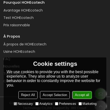
Pourquoi HOHEcotech
Avantage HOHEcotech
Test HOHEcotech
Prix raisonnable
À Propos
À propos de HOHEcotech
Usine HOHEcotech
FAQ
Cookie settings
Nouvelles
We use cookies to provide you with the best possible
Télécharger
experience. They also allow us to analyze user
behavior in order to constantly improve the website for
Contactez-nous
you.
Reject All
Accept Selection
Accept all
Copyright © 2026
Huangshan Huasu New Material Science &
Necessary
Analytics
Preferences
Marketing
Technology Co.,Ltd.
Support By
BEE Cloud