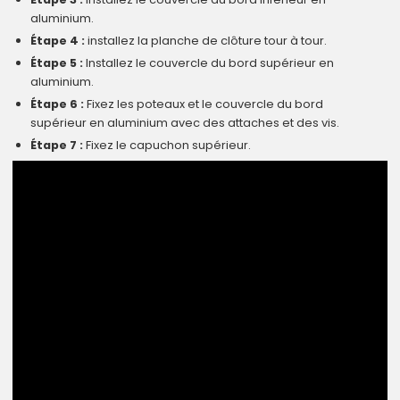
aluminium.
Étape 4 :
installez la planche de clôture tour à tour.
Étape 5 :
Installez le couvercle du bord supérieur en
aluminium.
Étape 6 :
Fixez les poteaux et le couvercle du bord
supérieur en aluminium avec des attaches et des vis.
Étape 7 :
Fixez le capuchon supérieur.