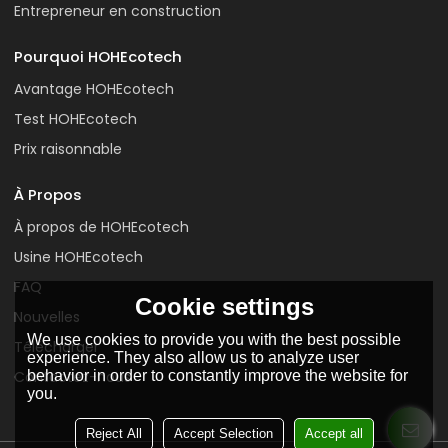
Entrepreneur en construction
Pourquoi HOHEcotech
Avantage HOHEcotech
Test HOHEcotech
Prix raisonnable
À Propos
À propos de HOHEcotech
Usine HOHEcotech
FAQ
Cookie settings
Nouvelles
We use cookies to provide you with the best possible
Télécharger
experience. They also allow us to analyze user
behavior in order to constantly improve the website for
Contactez-nous
you.
Reject All
Accept Selection
Accept all