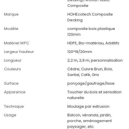
Composite
Marque
HOHEcotech Composite
Decking
Modèle
composite bois plastique
120mm
Matériel WPC
HDPE, Bio-matériau, Additifs
Largeur hauteur
120*19/20mm
Longueur
2,2 m, 2,9 m, personnalisation
Couleurs
Cèdre, Cuivre Brun, Bois,
Santal, Café, Gris
Surface
ponçage/gaufrage/lisse
Apparence
Toucher du bois et sensation
naturelle
Technique
Moulage par extrusion
Usage
Balcon, véranda, jardin,
porche, aménagement
paysager, etc.