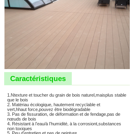
Caractéristiques
1.
N
texture et toucher du grain de bois naturel
,mais
plus stable
que le bois
2. Matériau écologique, hautement recyclable et
vert
,h
haut
force
,
pouvez
être biodégradable
3. Pas de fissuration, de déformation et de fendage
,
pas de
nœuds de bois
4. Résistant à l'eau/à l'humidité, à la corrosion
t,
substances
non toxiques
5. Peu d'entretien et pas de peinture