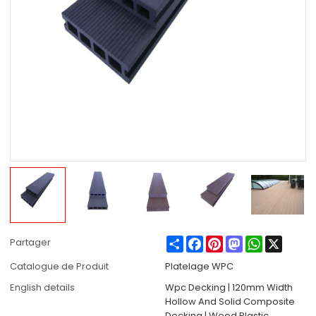
Share
Facebook
Pinterest
Mastodon
WhatsApp
X
Partager
Catalogue de Produit
Platelage WPC
English details
Wpc Decking | 120mm Width
Hollow And Solid Composite
Decking | Wood Plastic