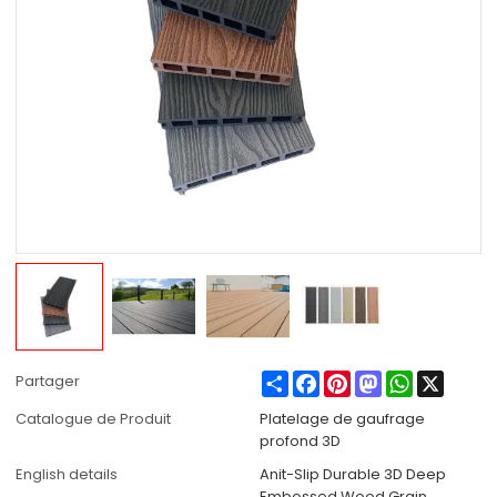
Share
Facebook
Pinterest
Mastodon
WhatsApp
X
Partager
Catalogue de Produit
Platelage de gaufrage
profond 3D
English details
Anit-Slip Durable 3D Deep
Embossed Wood Grain