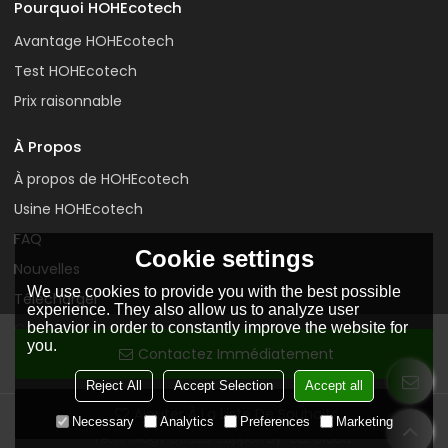
Pourquoi HOHEcotech
Avantage HOHEcotech
Test HOHEcotech
Prix raisonnable
À Propos
À propos de HOHEcotech
Usine HOHEcotech
FAQ
Cookie settings
Nouvelles
We use cookies to provide you with the best possible
Télécharger
experience. They also allow us to analyze user
behavior in order to constantly improve the website for
Contactez-nous
you.
Contactez Immédiatement
Reject All
Accept Selection
Accept all
Ajouter À La Liste De Souhaits
Copyright © 2026
Huangshan Huasu New Material Science &
Necessary
Analytics
Preferences
Marketing
Technology Co.,Ltd.
Support By
BEE Cloud