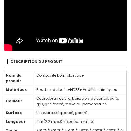
DESCRIPTION DU PRODUIT
Nom du
Composite bois-plastique
produit
Matériaux
Poudres de bois +HDPE+ Additifs chimiques
Cèdre, brun cuivre, bois, bois de santal, café,
Couleur
gris, gris foncé, moka ou personnalisé
Surface
Lisse, brossé, poncé, gaufré
Longueur
2 m/2,2 m/5,8 m/personnalisé
Taille
90*25/120*20/135*25/138*23/140*20/140*25/14