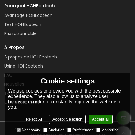
Pourquoi HOHEcotech
Avantage HOHEcotech
Test HOHEcotech
Prix raisonnable
À Propos
À propos de HOHEcotech
Usine HOHEcotech
FAQ
Cookie settings
Nouvelles
We use cookies to provide you with the best possible
Télécharger
experience. They also allow us to analyze user
behavior in order to constantly improve the website for
Contactez-nous
you.
Reject All
Accept Selection
Accept all
Copyright © 2026
Huangshan Huasu New Material Science &
Necessary
Analytics
Preferences
Marketing