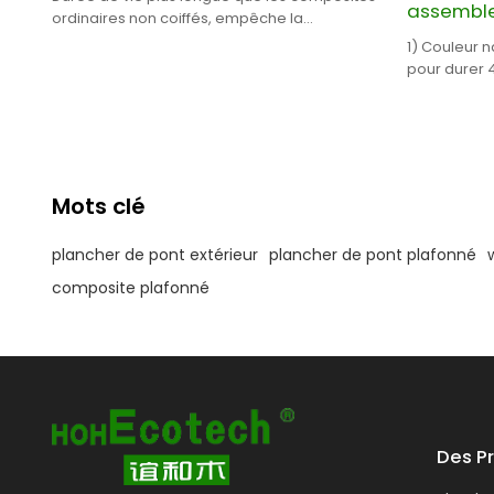
assembl
ordinaires non coiffés, empêche la
moisissure et le mildiou.
1) Couleur n
pour durer 4)
5) Revêteme
Mots clé
plancher de pont extérieur
plancher de pont plafonné
composite plafonné
Des P