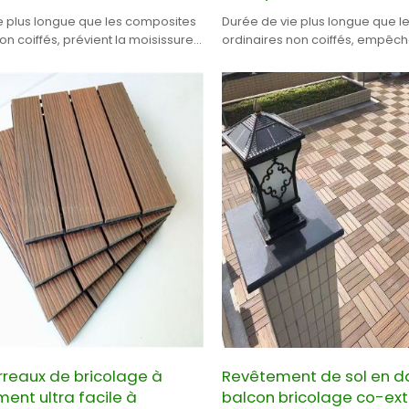
e plus longue que les composites
Durée de vie plus longue que l
on coiffés, prévient la moisissure
ordinaires non coiffés, empêch
sure.
moisissure et le mildiou
rreaux de bricolage à
Revêtement de sol en da
nt ultra facile à
balcon bricolage co-ext