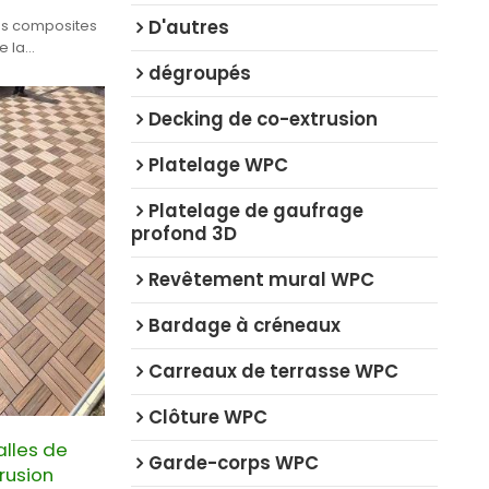
D'autres
es composites
e la
dégroupés
Decking de co-extrusion
Platelage WPC
Platelage de gaufrage
profond 3D
Revêtement mural WPC
Bardage à créneaux
Carreaux de terrasse WPC
Clôture WPC
lles de
Garde-corps WPC
rusion