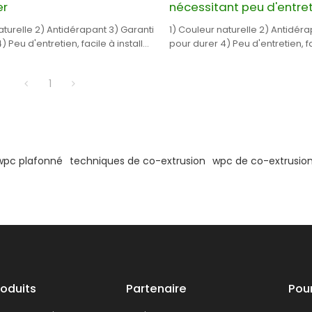
er
nécessitant peu d'entre
aturelle 2) Antidérapant 3) Garanti
1) Couleur naturelle 2) Antidéra
 Peu d'entretien, facile à installer
pour durer 4) Peu d'entretien, fa
nt de sol extérieu
5) Revêtement de sol extérieu
1
wpc plafonné
techniques de co-extrusion
wpc de co-extrusio
roduits
Partenaire
Pou