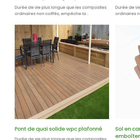
Durée de vie plus longue que les composites
Durée de vi
ordinaires non coiffés, empêche la
ordinaires n
moisissure et le mildiou.
et la moisis
Pont de quai solide wpc plafonné
Sol en ca
emboîteme
Durée de vie plus longue que les composites