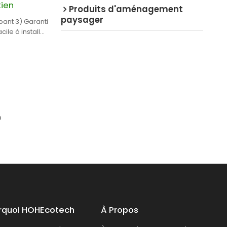
tien
Produits d'aménagement
paysager
pant 3) Garanti
cile à installer
n
rquoi HOHEcotech
À Propos