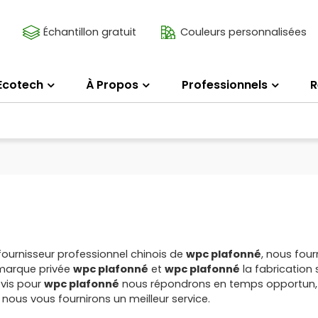
Échantillon gratuit
Couleurs personnalisées
Ecotech
À Propos
Professionnels
R
fournisseur professionnel chinois de
wpc plafonné
, nous fou
marque privée
wpc plafonné
et
wpc plafonné
la fabrication 
evis pour
wpc plafonné
nous répondrons en temps opportun,
 nous vous fournirons un meilleur service.