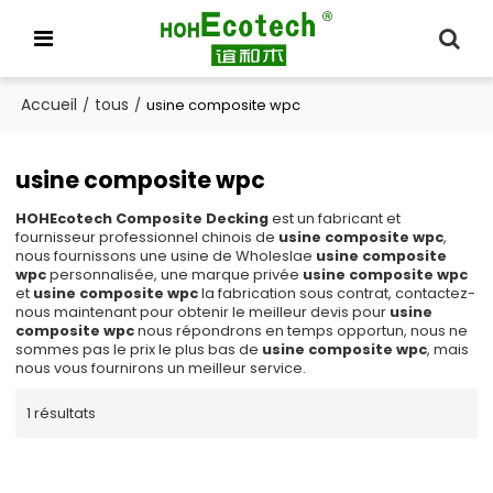
Accueil
tous
/
/
usine composite wpc
usine composite wpc
HOHEcotech Composite Decking
est un fabricant et
fournisseur professionnel chinois de
usine composite wpc
,
nous fournissons une usine de Wholeslae
usine composite
wpc
personnalisée, une marque privée
usine composite wpc
et
usine composite wpc
la fabrication sous contrat, contactez-
nous maintenant pour obtenir le meilleur devis pour
usine
composite wpc
nous répondrons en temps opportun, nous ne
sommes pas le prix le plus bas de
usine composite wpc
, mais
nous vous fournirons un meilleur service.
1 résultats