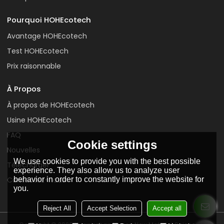
Pourquoi HOHEcotech
Avantage HOHEcotech
Test HOHEcotech
Prix raisonnable
À Propos
À propos de HOHEcotech
Usine HOHEcotech
FAQ
Cookie settings
Nouvelles
We use cookies to provide you with the best possible
Télécharger
experience. They also allow us to analyze user
behavior in order to constantly improve the website for
Contactez-nous
you.
Reject All
Accept Selection
Accept all