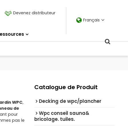
Devenez distributeur
Français
essources
Catalogue de Produit
Decking de wpc/plancher
jardin WPC
,
nneau de
Wpc conseil sauna&
nant pour
bricolage. tuiles.
mmes pas le