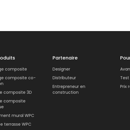
roduits
Partenaire
Pou
age composite
Designer
Ava
age composite co-
Distributeur
Test
on
Entrepreneur en
Prix
se composite 3D
construction
se composite
ue
ment mural WPC
de terrasse WPC