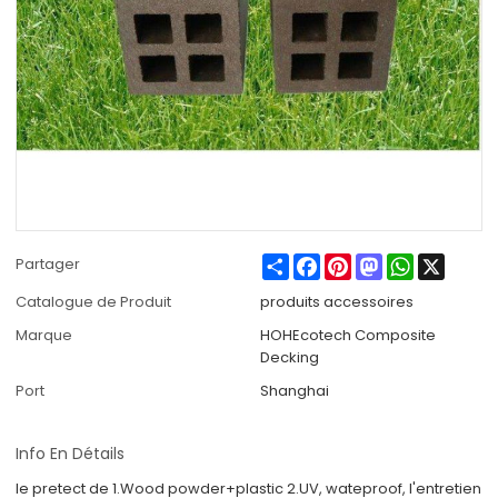
Share
Facebook
Pinterest
Mastodon
WhatsApp
X
Partager
Catalogue de Produit
produits accessoires
Marque
HOHEcotech Composite
Decking
Port
Shanghai
Info En Détails
le pretect de 1.Wood powder+plastic 2.UV, wateproof, l'entretien