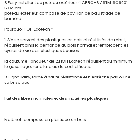
3.Easy installent du poteau extérieur 4.CE ROHS ASTM ISO9001
5.Colors
poteau extérieur composé de pavillion de balustrade de
barrière
Pourquoi HOH Ecotech ?
1.We se servent des plastiques en bois et réutilisés de rebut,
réduisent ainsi la demande du bois normal et remplacent les
cycles de vie des plastiques épuisés
la coutume-longueur de 2.HOH Ecotech réduisent au minimum
le gaspillage, rend lui plus de coût efficace
3.Highquality, force à haute résistance et n'ébrèche pas ou ne
se brise pas
Fait des fibres normales et des matières plastiques
Matériel : composé en plastique en bois