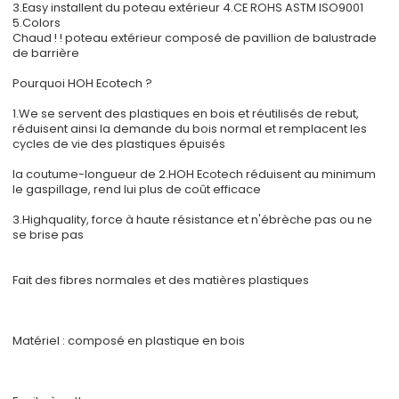
3.Easy installent du poteau extérieur 4.CE ROHS ASTM ISO9001
5.Colors
Chaud ! ! poteau extérieur composé de pavillion de balustrade
de barrière
Pourquoi HOH Ecotech ?
1.We se servent des plastiques en bois et réutilisés de rebut,
réduisent ainsi la demande du bois normal et remplacent les
cycles de vie des plastiques épuisés
la coutume-longueur de 2.HOH Ecotech réduisent au minimum
le gaspillage, rend lui plus de coût efficace
3.Highquality, force à haute résistance et n'ébrèche pas ou ne
se brise pas
Fait des fibres normales et des matières plastiques
Matériel : composé en plastique en bois