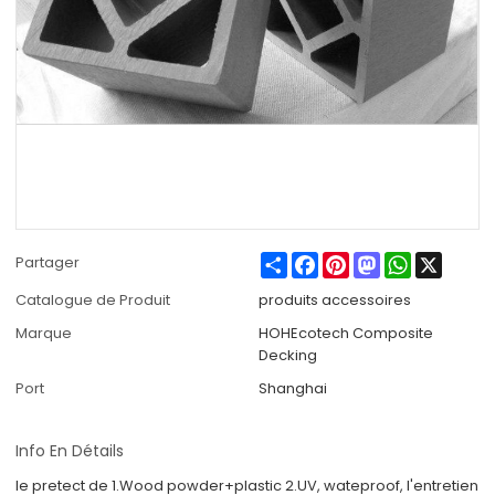
Share
Facebook
Pinterest
Mastodon
WhatsApp
X
Partager
Catalogue de Produit
produits accessoires
Marque
HOHEcotech Composite
Decking
Port
Shanghai
Info En Détails
le pretect de 1.Wood powder+plastic 2.UV, wateproof, l'entretien