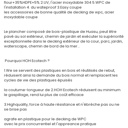
flour+35%HDPE+5% 2.UV, l'acier inoxydable 304 5.WPC de
l'installation 4. du wateproof 3.Easy coupe
les accessoires de bonne qualité de decking de wpc, acier
inoxydable coupe
Le plancher composé de bois-plastique de Huasu, peut être
pavé au sol extérieur, chemin de jardin et exécuter la supériorité
exceptionnelle dans le decking extérieur de la cour, parc, jardin,
waterscape, chemin de bord de la mer…
Pourquoi HOH Ecotech ?
1.We se servent des plastiques en bois et réutilisés de rebut,
réduisent ainsi la demande du bois normal et remplacent les
cycles de vie des plastiques épuisés
la coutume-longueur de 2.HOH Ecotech réduisent au minimum
le gaspillage, rend lui plus de coût efficace
3.Highquality, force à haute résistance et n'ébrèche pas ou ne
se brise pas
agrafe en plastique pour le decking de WPC
avec le prix concurrentiel et l'appreance pratique