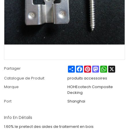
Share
Facebook
Pinterest
Mastodon
WhatsApp
X
Partager
Catalogue de Produit
produits accessoires
Marque
HOHEcotech Composite
Decking
Port
Shanghai
Info En Détails
1.60% le pretect des aides de traitement en bois