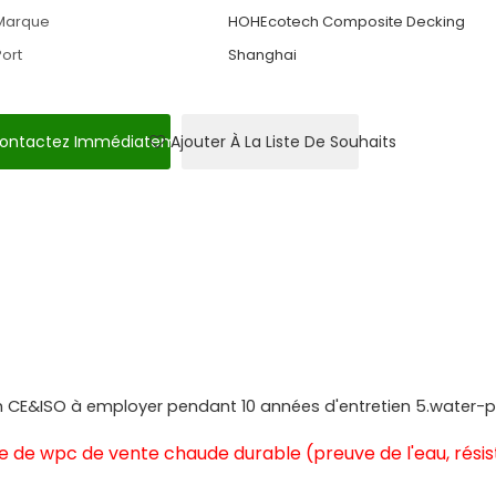
Marque
HOHEcotech Composite Decking
Port
Shanghai
ontactez Immédiatement
Ajouter À La Liste De Souhaits
with CE&ISO à employer pendant 10 années d'entretien 5.water-
 de wpc de vente chaude durable (preuve de l'eau, rési