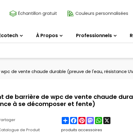
Échantillon gratuit
Couleurs personnalisées
Ecotech
À Propos
Professionnels
R
 wpc de vente chaude durable (preuve de l'eau, résistance U
t de barrière de wpc de vente chaude dura
tance à se décomposer et fente)
Share
Facebook
Pinterest
Mastodon
WhatsApp
X
Partager
Catalogue de Produit
produits accessoires