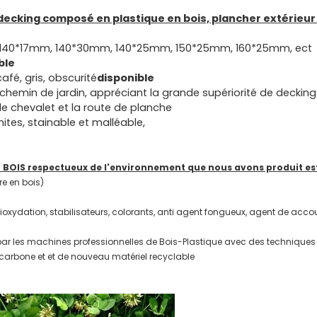
decking composé en plastique en bois, plancher extérieu
, 140*17mm, 140*30mm, 140*25mm, 150*25mm, 160*25mm, ect
ble
café, gris, obscurité
disponible
et chemin de jardin, appréciant la grande supériorité de decking
le chevalet et la route de planche
mites, stainable et malléable,
BOIS respectueux de l'environnement que nous avons produit est
re en bois)
ioxydation, stabilisateurs, colorants, anti agent fongueux, agent de acc
ar les machines professionnelles de Bois-Plastique avec des techniques 
n carbone et et de nouveau matériel recyclable