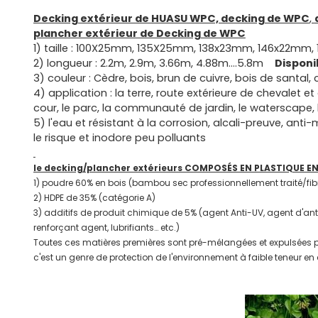
Decking extérieur de HUASU WPC, decking de WPC
,
plancher extérieur de Decking de WPC
1) taille : 100X25mm, 135X25mm, 138x23mm, 146x22mm
2) longueur : 2.2m, 2.9m, 3.66m, 4.88m….5.8m
Disponi
3) couleur : Cèdre, bois, brun de cuivre, bois de santal, 
4) application : la terre, route extérieure de chevalet 
cour, le parc, la communauté de jardin, le waterscape, 
5) l'eau et résistant à la corrosion, alcali-preuve, anti-
le risque et inodore peu polluants
le decking/plancher extérieurs COMPOSÉS EN PLASTIQUE EN 
1) poudre 60% en bois (bambou sec professionnellement traité/fib
2) HDPE de 35% (catégorie A)
3) additifs de produit chimique de 5% (agent Anti-UV, agent d'ant
renforçant agent, lubrifiants… etc.)
Toutes ces matières premières sont pré-mélangées et expulsées p
c'est un genre de protection de l'environnement à faible teneur e