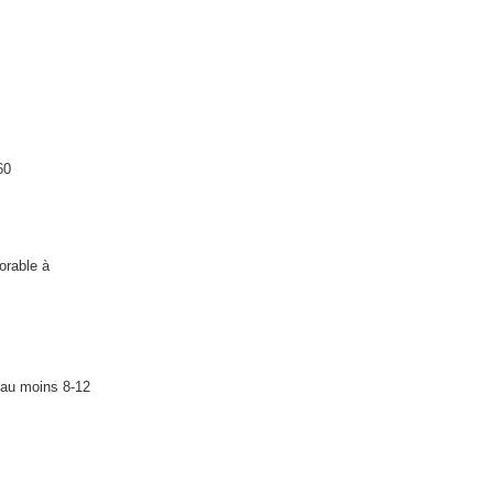
 60
orable à
 au moins 8-12