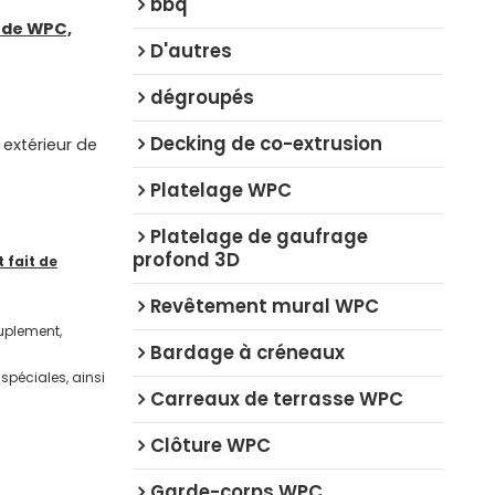
bbq
r de WPC,
D'autres
dégroupés
Decking de co-extrusion
 extérieur de
Platelage WPC
Platelage de gaufrage
profond 3D
 fait de
Revêtement mural WPC
ouplement,
Bardage à créneaux
spéciales, ainsi
Carreaux de terrasse WPC
Clôture WPC
Garde-corps WPC