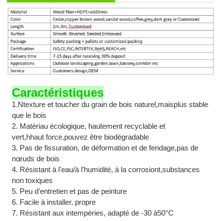
Caractéristiques
1.
N
texture et toucher du grain de bois naturel
,mais
plus stable
que le bois
2. Matériau écologique, hautement recyclable et
vert
,h
haut
force
,
pouvez
être biodégradable
3. Pas de fissuration, de déformation et de fendage
,
pas de
nœuds de bois
4. Résistant à l'eau/à l'humidité, à la corrosion
t,
substances
non toxiques
5. Peu d'entretien et pas de peinture
6. Facile à installer, propre
7. Résistant aux intempéries, adapté de -
3
0 à
5
0°C