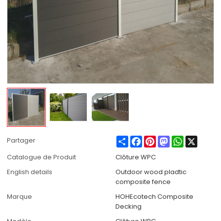
Share
Facebook
Pinterest
Mastodon
WhatsApp
X
Partager
Catalogue de Produit
Clôture WPC
English details
Outdoor wood pladtic
composite fence
Marque
HOHEcotech Composite
Decking