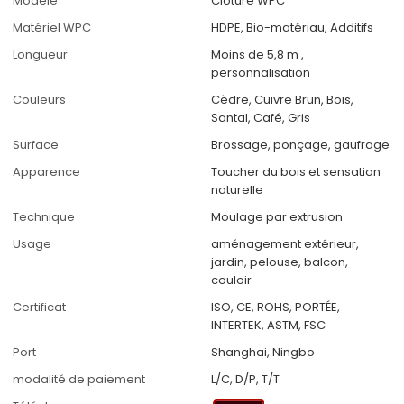
Modèle
Clôture WPC
Matériel WPC
HDPE, Bio-matériau, Additifs
Longueur
Moins de 5,8 m ,
personnalisation
Couleurs
Cèdre, Cuivre Brun, Bois,
Santal, Café, Gris
Surface
Brossage, ponçage, gaufrage
Apparence
Toucher du bois et sensation
naturelle
Technique
Moulage par extrusion
Usage
aménagement extérieur,
jardin, pelouse, balcon,
couloir
Certificat
ISO, CE, ROHS, PORTÉE,
INTERTEK, ASTM, FSC
Port
Shanghai, Ningbo
modalité de paiement
L/C, D/P, T/T