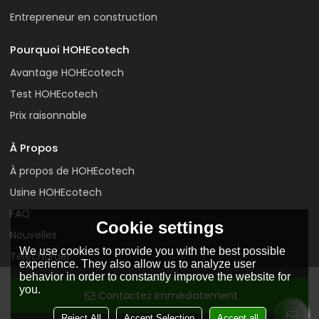
Entrepreneur en construction
Pourquoi HOHEcotech
Avantage HOHEcotech
Test HOHEcotech
Prix raisonnable
À Propos
À propos de HOHEcotech
Usine HOHEcotech
FAQ
Cookie settings
Nouvelles
We use cookies to provide you with the best possible
Télécharger
experience. They also allow us to analyze user
behavior in order to constantly improve the website for
Contactez-nous
you.
Contactez Immédiatement
Reject All
Accept Selection
Accept all