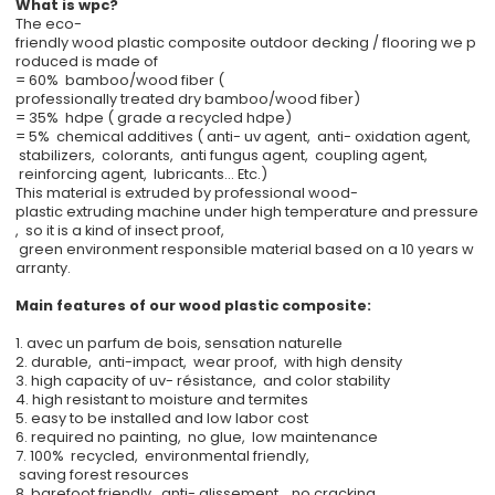
What is wpc?
The eco-
friendly wood plastic composite outdoor decking / flooring we p
roduced is made of
= 60% bamboo/wood fiber (
professionally treated dry bamboo/wood fiber)
= 35% hdpe ( grade a recycled hdpe)
= 5% chemical additives ( anti- uv agent, anti- oxidation agent,
stabilizers, colorants, anti fungus agent, coupling agent,
reinforcing agent, lubricants... Etc.)
This material is extruded by professional wood-
plastic extruding machine under high temperature and pressure
, so it is a kind of insect proof,
green environment responsible material based on a 10 years w
arranty.
Main features of our wood plastic composite:
1. avec un parfum de bois, sensation naturelle
2. durable, anti-impact, wear proof, with high density
3. high capacity of uv- résistance, and color stability
4. high resistant to moisture and termites
5. easy to be installed and low labor cost
6. required no painting, no glue, low maintenance
7. 100% recycled, environmental friendly,
saving forest resources
8. barefoot friendly, anti- glissement., no cracking