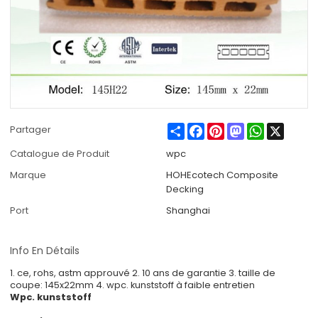
Share
Facebook
Pinterest
Mastodon
WhatsApp
X
Partager
Catalogue de Produit
wpc
Marque
HOHEcotech Composite
Decking
Port
Shanghai
Info En Détails
1. ce, rohs, astm approuvé 2. 10 ans de garantie 3. taille de
coupe: 145x22mm 4. wpc. kunststoff à faible entretien
Wpc. kunststoff