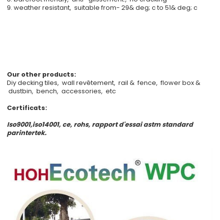
9. weather resistant, suitable from- 29& deg; c to 51& deg; c
Our other products:
Diy decking tiles, wall revêtement, rail & fence, flower box &
dustbin, bench, accessories, etc
Certificats:
Iso9001,iso14001, ce, rohs, rapport d'essai astm standard
parintertek.