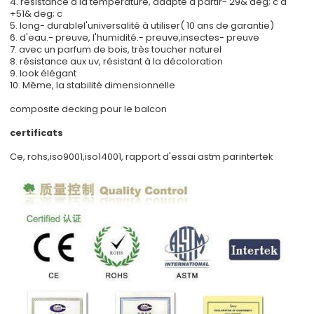
4. résistance à la température, adapté à partir- 29& deg; c à
+51& deg; c
5. long- durablel'universalité à utiliser( 10 ans de garantie)
6. d'eau.- preuve, l'humidité.- preuve,insectes- preuve
7. avec un parfum de bois, très toucher naturel
8. résistance aux uv, résistant à la décoloration
9. look élégant
10. Même, la stabilité dimensionnelle
composite decking pour le balcon
certificats
Ce, rohs,iso9001,iso14001, rapport d'essai astm parintertek