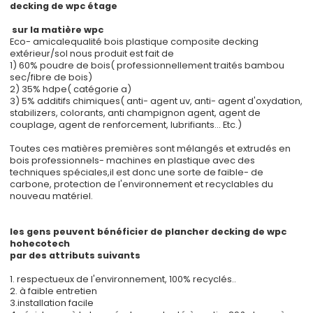
decking de wpc étage
sur la matière wpc
Eco- amicalequalité bois plastique composite decking
extérieur/sol nous produit est fait de
1) 60% poudre de bois( professionnellement traités bambou
sec/fibre de bois)
2) 35% hdpe( catégorie a)
3) 5% additifs chimiques( anti- agent uv, anti- agent d'oxydation,
stabilizers, colorants, anti champignon agent, agent de
couplage, agent de renforcement, lubrifiants... Etc.)
Toutes ces matières premières sont mélangés et extrudés en
bois professionnels- machines en plastique avec des
techniques spéciales,il est donc une sorte de faible- de
carbone, protection de l'environnement et recyclables du
nouveau matériel.
les gens peuvent bénéficier de plancher decking de wpc
hohecotech
par des attributs suivants
1. respectueux de l'environnement, 100% recyclés..
2. à faible entretien
3.installation facile