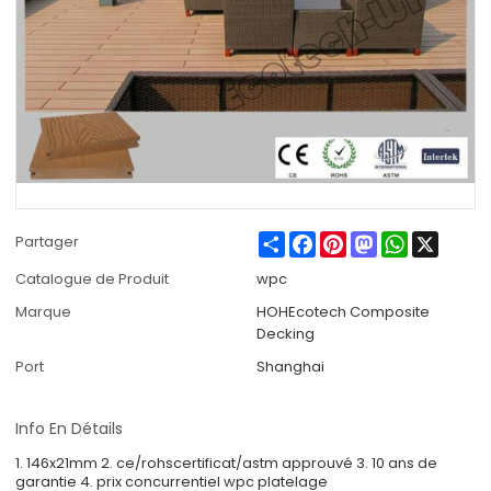
Share
Facebook
Pinterest
Mastodon
WhatsApp
X
Partager
Catalogue de Produit
wpc
Marque
HOHEcotech Composite
Decking
Port
Shanghai
Info En Détails
1. 146x21mm 2. ce/rohscertificat/astm approuvé 3. 10 ans de
garantie 4. prix concurrentiel wpc platelage