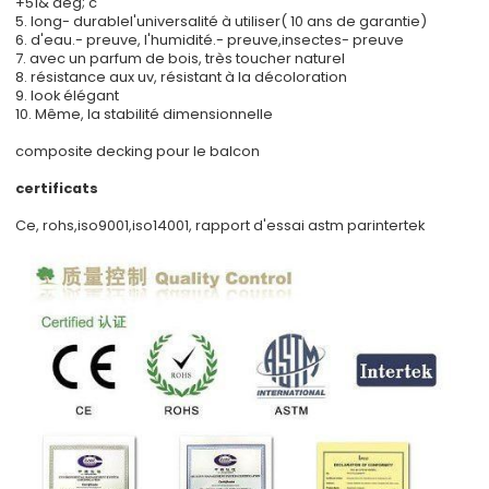
+51& deg; c
5. long- durablel'universalité à utiliser( 10 ans de garantie)
6. d'eau.- preuve, l'humidité.- preuve,insectes- preuve
7. avec un parfum de bois, très toucher naturel
8. résistance aux uv, résistant à la décoloration
9. look élégant
10. Même, la stabilité dimensionnelle
composite decking pour le balcon
certificats
Ce, rohs,iso9001,iso14001, rapport d'essai astm parintertek