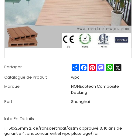
Share
Facebook
Pinterest
Mastodon
WhatsApp
X
Partager
Catalogue de Produit
wpc
Marque
HOHEcotech Composite
Decking
Port
Shanghai
Info En Détails
1. 150x25mm 2. ce/rohscertificat/astm approuvé 3. 10 ans de
garantie 4. prix concurrentiel wpc platelage( for