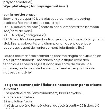
paysagematériel)
Wpc platelage( for paysagematériel)
sur la matière wpc
Eco- amicalequalité bois plastique composite decking
extérieur/sol nous produit est fait de
1) 60% poudre de bois( professionnellement traités bambou
sec/fibre de bois)
2) 35% hdpe( catégorie a)
3) 5% additifs chimiques( anti- agent uv, anti- agent d'oxydation,
stabilizers, colorants, anti champignon agent, agent de
couplage, agent de renforcement, lubrifiants... Etc.)
Toutes ces matières premières sont mélangés et extrudés en
bois professionnels- machines en plastique avec des
techniques spéciales,il est donc une sorte de faible- de
carbone, protection de l'environnement et recyclables du
nouveau matériel.
les gens peuvent bénéficier de hohecotech par attributs
suivants
1. respectueux de l'environnement, 100% recyclés..
2. à faible entretien
3.installation facile
4. résistance à la température, adapté à partir- 29& deg; c à