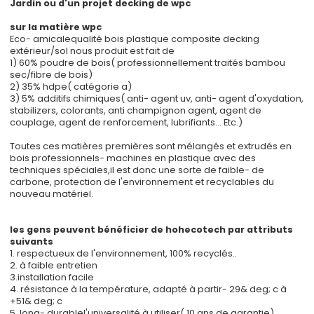
Jardin ou d'un projet decking de wpc
sur la matière wpc
Eco- amicalequalité bois plastique composite decking
extérieur/sol nous produit est fait de
1) 60% poudre de bois( professionnellement traités bambou
sec/fibre de bois)
2) 35% hdpe( catégorie a)
3) 5% additifs chimiques( anti- agent uv, anti- agent d'oxydation,
stabilizers, colorants, anti champignon agent, agent de
couplage, agent de renforcement, lubrifiants... Etc.)
Toutes ces matières premières sont mélangés et extrudés en
bois professionnels- machines en plastique avec des
techniques spéciales,il est donc une sorte de faible- de
carbone, protection de l'environnement et recyclables du
nouveau matériel.
les gens peuvent bénéficier de hohecotech par attributs
suivants
1. respectueux de l'environnement, 100% recyclés..
2. à faible entretien
3.installation facile
4. résistance à la température, adapté à partir- 29& deg; c à
+51& deg; c
5. long- durablel'universalité à utiliser( 10 ans de garantie)