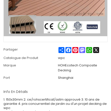
Share
Facebook
Pinterest
Mastodon
WhatsApp
X
Partager
Catalogue de Produit
wpc
Marque
HOHEcotech Composite
Decking
Port
Shanghai
Info En Détails
1. 150x30mm 2. ce/rohscertificat/astm approuvé 3. 10 ans de
garantie 4. prix concurrentiel de jardin ou d'un projet decking de
wpc