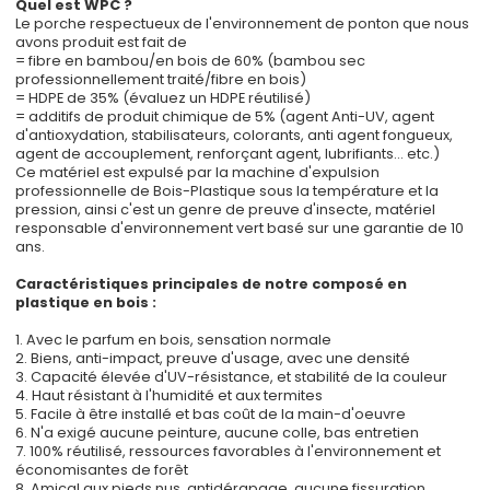
Quel est WPC ?
Le porche respectueux de l'environnement de ponton que nous
avons produit est fait de
= fibre en bambou/en bois de 60% (bambou sec
professionnellement traité/fibre en bois)
= HDPE de 35% (évaluez un HDPE réutilisé)
= additifs de produit chimique de 5% (agent Anti-UV, agent
d'antioxydation, stabilisateurs, colorants, anti agent fongueux,
agent de accouplement, renforçant agent, lubrifiants… etc.)
Ce matériel est expulsé par la machine d'expulsion
professionnelle de Bois-Plastique sous la température et la
pression, ainsi c'est un genre de preuve d'insecte, matériel
responsable d'environnement vert basé sur une garantie de 10
ans.
Caractéristiques principales de notre composé en
plastique en bois :
1. Avec le parfum en bois, sensation normale
2. Biens, anti-impact, preuve d'usage, avec une densité
3. Capacité élevée d'UV-résistance, et stabilité de la couleur
4. Haut résistant à l'humidité et aux termites
5. Facile à être installé et bas coût de la main-d'oeuvre
6. N'a exigé aucune peinture, aucune colle, bas entretien
7. 100% réutilisé, ressources favorables à l'environnement et
économisantes de forêt
8. Amical aux pieds nus, antidérapage, aucune fissuration