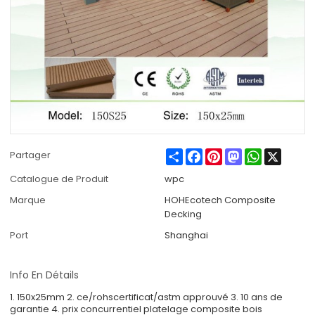
Share
Facebook
Pinterest
Mastodon
WhatsApp
X
Partager
Catalogue de Produit
wpc
Marque
HOHEcotech Composite
Decking
Port
Shanghai
Info En Détails
1. 150x25mm 2. ce/rohscertificat/astm approuvé 3. 10 ans de
garantie 4. prix concurrentiel platelage composite bois