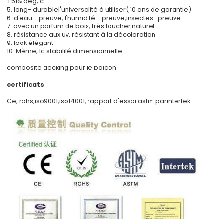
+51& deg; c
5. long- durablel'universalité à utiliser( 10 ans de garantie)
6. d'eau.- preuve, l'humidité.- preuve,insectes- preuve
7. avec un parfum de bois, très toucher naturel
8. résistance aux uv, résistant à la décoloration
9. look élégant
10. Même, la stabilité dimensionnelle
composite decking pour le balcon
certificats
Ce, rohs,iso9001,iso14001, rapport d'essai astm parintertek