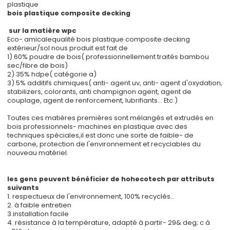
plastique
bois plastique composite decking
sur la matière wpc
Eco- amicalequalité bois plastique composite decking
extérieur/sol nous produit est fait de
1) 60% poudre de bois( professionnellement traités bambou
sec/fibre de bois)
2) 35% hdpe( catégorie a)
3) 5% additifs chimiques( anti- agent uv, anti- agent d'oxydation,
stabilizers, colorants, anti champignon agent, agent de
couplage, agent de renforcement, lubrifiants... Etc.)
Toutes ces matières premières sont mélangés et extrudés en
bois professionnels- machines en plastique avec des
techniques spéciales,il est donc une sorte de faible- de
carbone, protection de l'environnement et recyclables du
nouveau matériel.
les gens peuvent bénéficier de hohecotech par attributs
suivants
1. respectueux de l'environnement, 100% recyclés..
2. à faible entretien
3.installation facile
4. résistance à la température, adapté à partir- 29& deg; c à