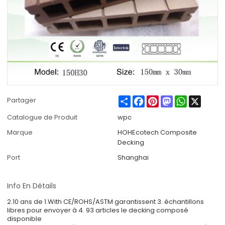
Share
Facebook
Pinterest
Mastodon
WhatsApp
X
Partager
Catalogue de Produit
wpc
Marque
HOHEcotech Composite
Decking
Port
Shanghai
Info En Détails
2.10 ans de 1.With CE/ROHS/ASTM garantissent 3. échantillons
libres pour envoyer à 4. 93 articles le decking composé
disponible