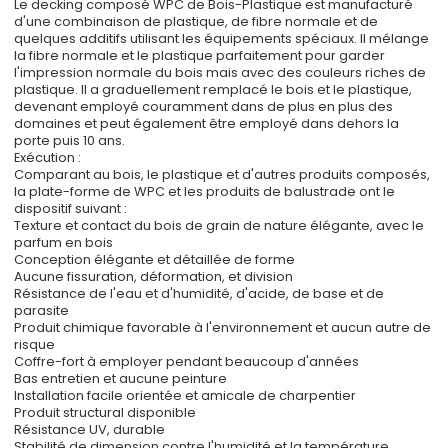
Le decking composé WPC de Bois-Plastique est manufacturé
d'une combinaison de plastique, de fibre normale et de
quelques additifs utilisant les équipements spéciaux. Il mélange
la fibre normale et le plastique parfaitement pour garder
l'impression normale du bois mais avec des couleurs riches de
plastique. Il a graduellement remplacé le bois et le plastique,
devenant employé couramment dans de plus en plus des
domaines et peut également être employé dans dehors la
porte puis 10 ans.
Exécution :
Comparant au bois, le plastique et d'autres produits composés,
la plate-forme de WPC et les produits de balustrade ont le
dispositif suivant :
Texture et contact du bois de grain de nature élégante, avec le
parfum en bois
Conception élégante et détaillée de forme
Aucune fissuration, déformation, et division
Résistance de l'eau et d'humidité, d'acide, de base et de
parasite
Produit chimique favorable à l'environnement et aucun autre de
risque
Coffre-fort à employer pendant beaucoup d'années
Bas entretien et aucune peinture
Installation facile orientée et amicale de charpentier
Produit structural disponible
Résistance UV, durable
Stabilité de dimension contre l'humidité et la température