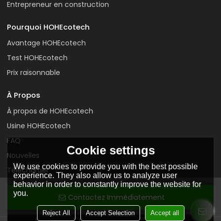
Entrepreneur en construction
Pourquoi HOHEcotech
Avantage HOHEcotech
Test HOHEcotech
Prix raisonnable
À Propos
À propos de HOHEcotech
Usine HOHEcotech
FAQ
Cookie settings
Nouvelles
We use cookies to provide you with the best possible
Télécharger
experience. They also allow us to analyze user
behavior in order to constantly improve the website for
Contactez-nous
you.
Contactez Immédiatement
Reject All
Accept Selection
Accept all