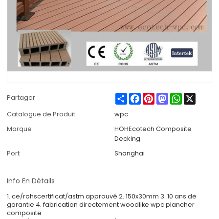
Share
Facebook
Pinterest
Mastodon
WhatsApp
X
Partager
Catalogue de Produit
wpc
Marque
HOHEcotech Composite
Decking
Port
Shanghai
Info En Détails
1. ce/rohscertificat/astm approuvé 2. 150x30mm 3. 10 ans de
garantie 4. fabrication directement woodlike wpc plancher
composite