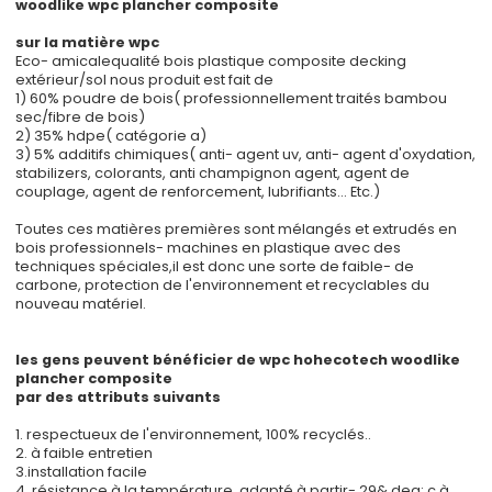
woodlike wpc plancher composite
sur la matière wpc
Eco- amicalequalité bois plastique composite decking
extérieur/sol nous produit est fait de
1) 60% poudre de bois( professionnellement traités bambou
sec/fibre de bois)
2) 35% hdpe( catégorie a)
3) 5% additifs chimiques( anti- agent uv, anti- agent d'oxydation,
stabilizers, colorants, anti champignon agent, agent de
couplage, agent de renforcement, lubrifiants... Etc.)
Toutes ces matières premières sont mélangés et extrudés en
bois professionnels- machines en plastique avec des
techniques spéciales,il est donc une sorte de faible- de
carbone, protection de l'environnement et recyclables du
nouveau matériel.
les gens peuvent bénéficier de wpc hohecotech woodlike
plancher composite
par des attributs suivants
1. respectueux de l'environnement, 100% recyclés..
2. à faible entretien
3.installation facile
4. résistance à la température, adapté à partir- 29& deg; c à