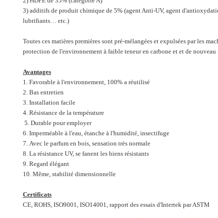
2) HDPE de 35% (catégorie A)
3) additifs de produit chimique de 5% (agent Anti-UV, agent d'antioxydatio
lubrifiants… etc.)
Toutes ces matières premières sont pré-mélangées et expulsées par les mach
protection de l'environnement à faible teneur en carbone et et de nouveau 
Avantages
1. Favorable à l'environnement, 100% a réutilisé
2. Bas entretien
3. Installation facile
4. Résistance de la température
5. Durable pour employer
6. Imperméable à l'eau, étanche à l'humidité, insectifuge
7. Avec le parfum en bois, sensation très normale
8. La résistance UV, se fanent les biens résistants
9. Regard élégant
10. Même, stabilité dimensionnelle
Certificats
CE, ROHS, ISO9001, ISO14001, rapport des essais d'Intertek par ASTM