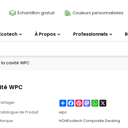
Échantillon gratuit
Couleurs personnalisées
Ecotech
À Propos
Professionnels
R
 la cavité WPC
vité WPC
Share
Facebook
Pinterest
Mastodon
WhatsApp
X
Partager
Catalogue de Produit
wpc
Marque
HOHEcotech Composite Decking