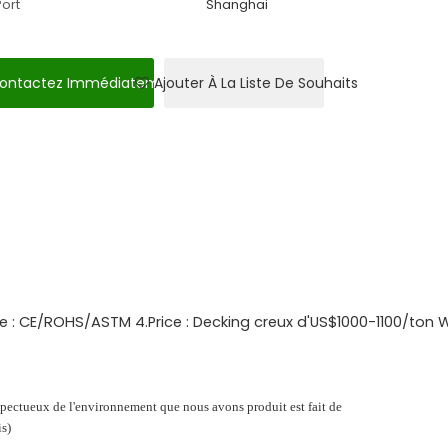
Port
Shanghai
ontactez Immédiatement
Ajouter À La Liste De Souhaits
te : CE/ROHS/ASTM 4.Price : Decking creux d'US$1000-1100/ton
tueux de l'environnement que nous avons produit est fait de
s)