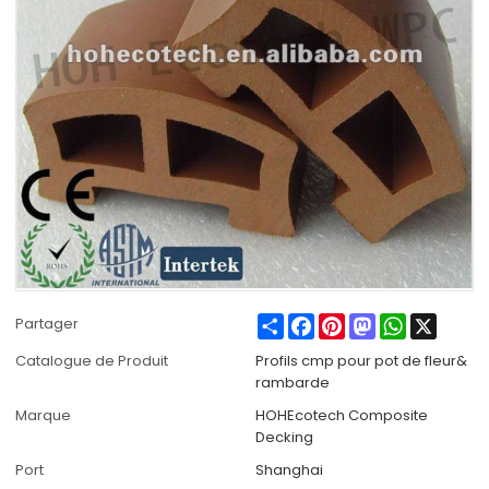
Share
Facebook
Pinterest
Mastodon
WhatsApp
X
Partager
Catalogue de Produit
Profils cmp pour pot de fleur&
rambarde
Marque
HOHEcotech Composite
Decking
Port
Shanghai