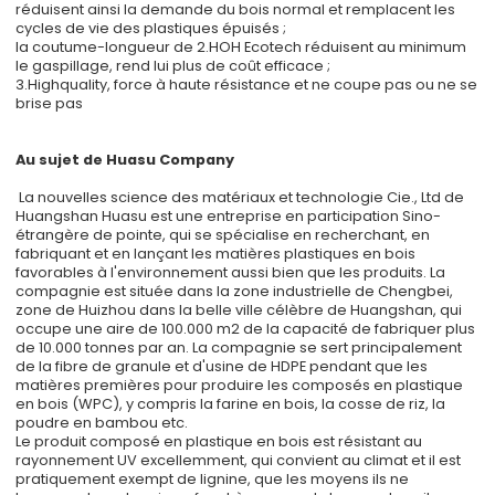
réduisent ainsi la demande du bois normal et remplacent les
cycles de vie des plastiques épuisés ;
la coutume-longueur de 2.HOH Ecotech réduisent au minimum
le gaspillage, rend lui plus de coût efficace ;
3.Highquality, force à haute résistance et ne coupe pas ou ne se
brise pas
Au sujet de Huasu Company
La nouvelles science des matériaux et technologie Cie., Ltd de
Huangshan Huasu est une entreprise en participation Sino-
étrangère de pointe, qui se spécialise en recherchant, en
fabriquant et en lançant les matières plastiques en bois
favorables à l'environnement aussi bien que les produits. La
compagnie est située dans la zone industrielle de Chengbei,
zone de Huizhou dans la belle ville célèbre de Huangshan, qui
occupe une aire de 100.000 m2 de la capacité de fabriquer plus
de 10.000 tonnes par an. La compagnie se sert principalement
de la fibre de granule et d'usine de HDPE pendant que les
matières premières pour produire les composés en plastique
en bois (WPC), y compris la farine en bois, la cosse de riz, la
poudre en bambou etc.
Le produit composé en plastique en bois est résistant au
rayonnement UV excellemment, qui convient au climat et il est
pratiquement exempt de lignine, que les moyens ils ne