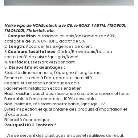
Notre wpc de HOHEcotech a le CE, le ROHS, l'ASTM, l'ISO9001,
l'ISO14001, l'Intertek, etc.
1.
Composition
: puissance en bois/en bambou de 60%,
catégorie de 35% UN HDPE, additif de 5%
2.
Lengt
h
: Accorder les exigences de client
3
.
Couleurs facultatives
: Cèdre/Brown/bois/bois de
santal/café de cuivre/gris gris/foncé
4.
Surface
: Lissez/gravez/ponçant
5.
Dispositifs et avantage
s :
Stabilité dimensionnelle, l'épargne à long terme
Bonne résistance à l'eau, parasite, humidité
Regard et sensation normaux en bois
Facilement installation et bas entretien,
Haut résistant aux chocs, résistance à se décomposer et fente,
Favorable à l'environnement, 100% recyclable,
Non-peinture, résistant imperméable, ignifuge, UV
Évitez inspection et quarantaine des produits d'importation et
d'exportation
Efficacité économique
Pourquoi HOH Ecotech ?
1.We se servent des plastiques en bois et réutilisés de rebut,