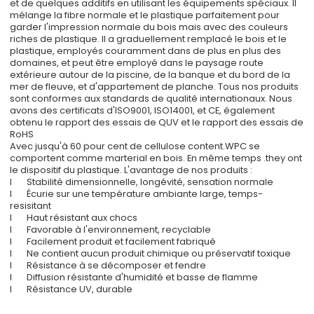
et de quelques additifs en utilisant les équipements spéciaux. Il
mélange la fibre normale et le plastique parfaitement pour
garder l'impression normale du bois mais avec des couleurs
riches de plastique. Il a graduellement remplacé le bois et le
plastique, employés couramment dans de plus en plus des
domaines, et peut être employé dans le paysage route
extérieure autour de la piscine, de la banque et du bord de la
mer de fleuve, et d'appartement de planche. Tous nos produits
sont conformes aux standards de qualité internationaux. Nous
avons des certificats d'ISO9001, ISO14001, et CE, également
obtenu le rapport des essais de QUV et le rapport des essais de
RoHS
Avec jusqu'à 60 pour cent de cellulose content.WPC se
comportent comme marterial en bois. En même temps .they ont
le dispositif du plastique. L'avantage de nos produits :
l Stabilité dimensionnelle, longévité, sensation normale
l Écurie sur une température ambiante large, temps-
resisitant
l Haut résistant aux chocs
l Favorable à l'environnement, recyclable
l Facilement produit et facilement fabriqué
l Ne contient aucun produit chimique ou préservatif toxique
l Résistance à se décomposer et fendre
l Diffusion résistante d'humidité et basse de flamme
l Résistance UV, durable