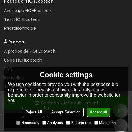
Pourquoi HOHEcotech
Avantage HOHEcotech
Test HOHEcotech
Prix raisonnable
À Propos
À propos de HOHEcotech
Usine HOHEcotech
FAQ
Cookie settings
Nouvelles
We use cookies to provide you with the best possible
Télécharger
experience. They also allow us to analyze user
behavior in order to constantly improve the website for
Contactez-nous
you.
Contactez Immédiatement
Reject All
Accept Selection
Accept all
Ajouter À La Liste De Souhaits
Copyright © 2026
Huangshan Huasu New Material Science &
Necessary
Analytics
Preferences
Marketing
Technology Co.,Ltd.
Support By
BEE Cloud