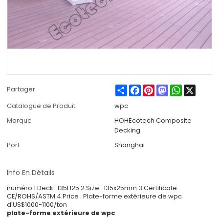
Share
Facebook
Pinterest
Mastodon
WhatsApp
X
Partager
Catalogue de Produit
wpc
Marque
HOHEcotech Composite
Decking
Port
Shanghai
Info En Détails
numéro 1.Deck : 135H25 2.Size : 135x25mm 3.Certificate :
CE/ROHS/ASTM 4.Price : Plate-forme extérieure de wpc
d'US$1000-1100/ton
plate-forme extérieure de wpc