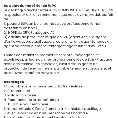
Au sujet du matériel de WPC
Le decking/plancher extérieurs COMPOSÉS EN PLASTIQUE EN BOIS
respectueux de l'environnement que nous avons produit est fait
de
1) poudre 60% en bois (bambou sec professionnellement
traité/fibre en bois)
2) HDPE de 35% (catégorie A)
3) additifs de produit chimique de 5% (agent Anti-UV, agent
d'antioxydation, stabilisateurs, colorants, anti agent fongueux,
agent de accouplement, renforçant agent, lubrifiants… etc.)
Toutes ces matières premières sont pré-mélangées et
expulsées par les machines professionnelles de Bois-Plastique
avec des techniques spéciales, ainsi c'est un genre de
protection de l'environnement à faible teneur en carbone et et
de nouveau matériel recyclable
Avantages
1. Favorable à l'environnement, 100% a réutilisé
2. Bas entretien
3. Installation facile
4. Résistance de la température
5. Durable pour employer
6. Imperméable à l'eau, étanche à l'humidité, insectifuge
7. Avec le parfum en bois, sensation très normale
8. La résistance UV, se fanent les biens résistants