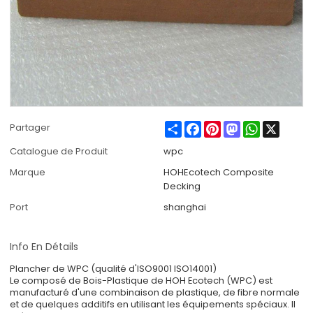
Share
Facebook
Pinterest
Mastodon
WhatsApp
X
Partager
Catalogue de Produit
wpc
Marque
HOHEcotech Composite
Decking
Port
shanghai
Info En Détails
Plancher de WPC (qualité d'ISO9001 ISO14001)
Le composé de Bois-Plastique de HOH Ecotech (WPC) est
manufacturé d'une combinaison de plastique, de fibre normale
et de quelques additifs en utilisant les équipements spéciaux. Il