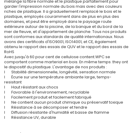
mélange la fibre normale et le plastique parfaitement pour
garder l'impression normale du bois mais avec des couleurs
riches de plastique. Il a graduellement remplacé le bois et le
plastique, employés couramment dans de plus en plus des
domaines, et peut être employé dans le paysage route
extérieure autour de la piscine, de la banque et du bord de la
mer de fleuve, et d'appartement de planche. Tous nos produits
sont conformes aux standards de qualité internationaux. Nous
avons des certificats d'ISO9001, ISO14001, et CE, également
obtenu le rapport des essais de QUV et le rapport des essais de
RoHS
Avec jusqu'à 60 pour cent de cellulose content.WPC se
comportent comme marterial en bois. En même temps .they ont
le dispositif du plastique. L'avantage de nos produits :
l Stabilité dimensionnelle, longévité, sensation normale
l Écurie sur une température ambiante large, temps-
resisitant
l Haut résistant aux chocs
l Favorable à l'environnement, recyclable
l Facilement produit et facilement fabriqué
l Ne contient aucun produit chimique ou préservatif toxique
l Résistance à se décomposer et fendre
l Diffusion résistante d'humidité et basse de flamme
l Résistance UV, durable