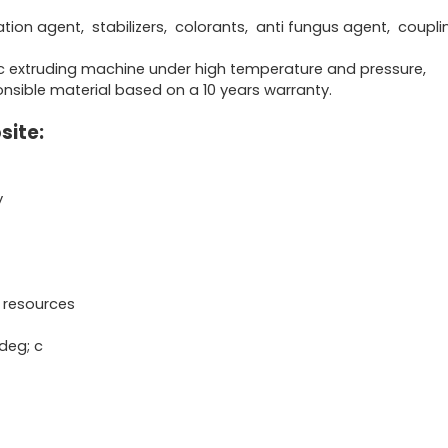
ation agent, stabilizers, colorants, anti fungus agent, coupli
tic extruding machine under high temperature and pressure,
ponsible material based on a 10 years warranty.
site:
y
t resources
deg; c