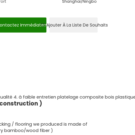
Port
Shanghai/Ningbo
ontactez Immédiatement
Ajouter À La Liste De Souhaits
equalité 4. à faible entretien platelage composite bois plastiqu
 construction )
cking / flooring we produced is made of
ry bamboo/wood fiber )