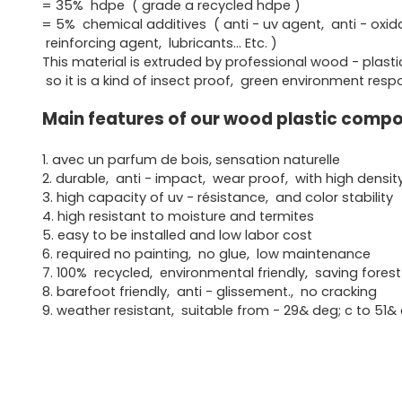
= 35% hdpe ( grade a recycled hdpe )
= 5% chemical additives ( anti - uv agent, anti - oxid
reinforcing agent, lubricants... Etc. )
This material is extruded by professional wood - plas
so it is a kind of insect proof, green environment res
Main features of our wood plastic compo
1. avec un parfum de bois, sensation naturelle
2. durable, anti - impact, wear proof, with high densit
3. high capacity of uv - résistance, and color stability
4. high resistant to moisture and termites
5. easy to be installed and low labor cost
6. required no painting, no glue, low maintenance
7. 100% recycled, environmental friendly, saving fores
8. barefoot friendly, anti - glissement., no cracking
9. weather resistant, suitable from - 29& deg; c to 51& 