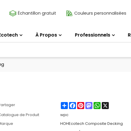
Échantillon gratuit
Couleurs personnalisées
Ecotech
À Propos
Professionnels
R
ng
Share
Facebook
Pinterest
Mastodon
WhatsApp
X
Partager
Catalogue de Produit
wpc
Marque
HOHEcotech Composite Decking