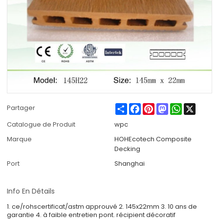
Share
Facebook
Pinterest
Mastodon
WhatsApp
X
Partager
Catalogue de Produit
wpc
Marque
HOHEcotech Composite
Decking
Port
Shanghai
Info En Détails
1. ce/rohscertificat/astm approuvé 2. 145x22mm 3. 10 ans de
garantie 4. à faible entretien pont. récipient décoratif