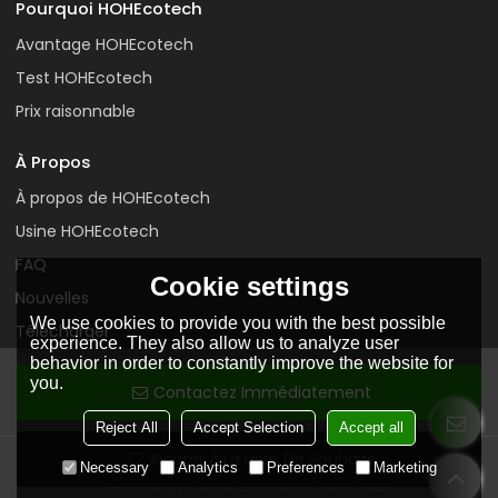
Pourquoi HOHEcotech
Avantage HOHEcotech
Test HOHEcotech
Prix raisonnable
À Propos
À propos de HOHEcotech
Usine HOHEcotech
FAQ
Cookie settings
Nouvelles
We use cookies to provide you with the best possible
Télécharger
experience. They also allow us to analyze user
behavior in order to constantly improve the website for
Contactez-nous
you.
Contactez Immédiatement
Reject All
Accept Selection
Accept all
Ajouter À La Liste De Souhaits
Copyright © 2026
Huangshan Huasu New Material Science &
Necessary
Analytics
Preferences
Marketing
Technology Co.,Ltd.
Support By
BEE Cloud