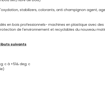
mbou sec/fibre de bois)
'oxydation, stabilizers, colorants, anti champignon agent, ag
dés en bois professionnels- machines en plastique avec des
 protection de l'environnement et recyclables du nouveau matér
ributs suivants
g; c à +51& deg; c
ie)