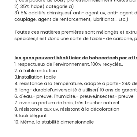
1) 60% poudre de bois( professionnellement traités ba
2) 35% hdpe( catégorie a)
3) 5% additifs chimiques( anti- agent uv, anti- agent d
couplage, agent de renforcement, lubrifiants... Etc.)
Toutes ces matières premières sont mélangés et extru
spéciales,il est donc une sorte de faible- de carbone,
les gens peuvent bénéficier de hohecotech par att
1. respectueux de l'environnement, 100% recyclés..
2. à faible entretien
3.installation facile
4. résistance à la température, adapté à partir- 29& de
5. long- durablel'universalité à utiliser( 10 ans de garant
6. d'eau.- preuve, l'humidité.- preuve,insectes- preuve
7. avec un parfum de bois, très toucher naturel
8. résistance aux uv, résistant à la décoloration
9. look élégant
10. Même, la stabilité dimensionnelle