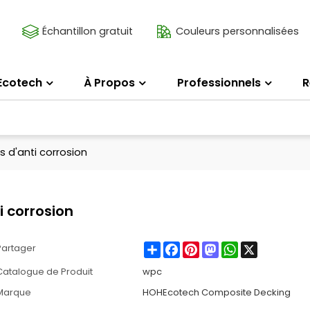
Échantillon gratuit
Couleurs personnalisées
Ecotech
À Propos
Professionnels
R
s d'anti corrosion
i corrosion
Share
Facebook
Pinterest
Mastodon
WhatsApp
X
Partager
Catalogue de Produit
wpc
Marque
HOHEcotech Composite Decking