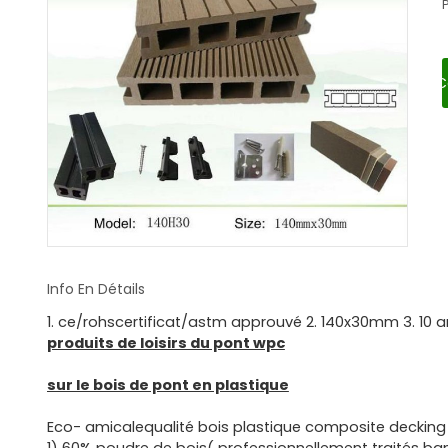
C
Info En Détails
1. ce/rohscertificat/astm approuvé 2. 140x30mm 3. 10 an
produits de loisirs du pont wpc
sur le bois de pont en plastique
Eco- amicalequalité bois plastique composite decking e