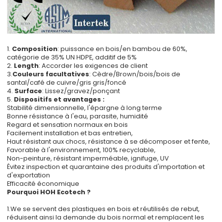
1.
Composition
: puissance en bois/en bambou de 60%,
catégorie de 35% UN HDPE, additif de 5%
2.
Lengt
h
: Accorder les exigences de client
3
.
Couleurs facultatives
: Cèdre/Brown/bois/bois de
santal/café de cuivre/gris gris/foncé
4.
Surface
: Lissez/gravez/ponçant
5.
Dispositifs et avantage
s :
Stabilité dimensionnelle, l'épargne à long terme
Bonne résistance à l'eau, parasite, humidité
Regard et sensation normaux en bois
Facilement installation et bas entretien,
Haut résistant aux chocs, résistance à se décomposer et fente,
Favorable à l'environnement, 100% recyclable,
Non-peinture, résistant imperméable, ignifuge, UV
Évitez inspection et quarantaine des produits d'importation et
d'exportation
Efficacité économique
Pourquoi HOH Ecotech ?
1.We se servent des plastiques en bois et réutilisés de rebut,
réduisent ainsi la demande du bois normal et remplacent les