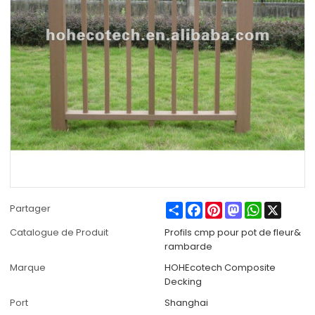
Share
Facebook
Pinterest
Mastodon
WhatsApp
X
Partager
Catalogue de Produit
Profils cmp pour pot de fleur&
rambarde
Marque
HOHEcotech Composite
Decking
Port
Shanghai