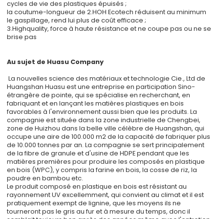
cycles de vie des plastiques épuisés ;
la coutume-longueur de 2.HOH Ecotech réduisent au minimum
le gaspillage, rend lui plus de coût efficace ;
3.Highquality, force à haute résistance et ne coupe pas ou ne se
brise pas
Au sujet de Huasu Company
La nouvelles science des matériaux et technologie Cie., Ltd de
Huangshan Huasu est une entreprise en participation Sino-
étrangère de pointe, qui se spécialise en recherchant, en
fabriquant et en lançant les matières plastiques en bois
favorables à l'environnement aussi bien que les produits. La
compagnie est située dans la zone industrielle de Chengbei,
zone de Huizhou dans la belle ville célèbre de Huangshan, qui
occupe une aire de 100.000 m2 de la capacité de fabriquer plus
de 10.000 tonnes par an. La compagnie se sert principalement
de la fibre de granule et d'usine de HDPE pendant que les
matières premières pour produire les composés en plastique
en bois (WPC), y compris la farine en bois, la cosse de riz, la
poudre en bambou etc.
Le produit composé en plastique en bois est résistant au
rayonnement UV excellemment, qui convient au climat et il est
pratiquement exempt de lignine, que les moyens ils ne
tourneront pas le gris au fur et à mesure du temps, donc il