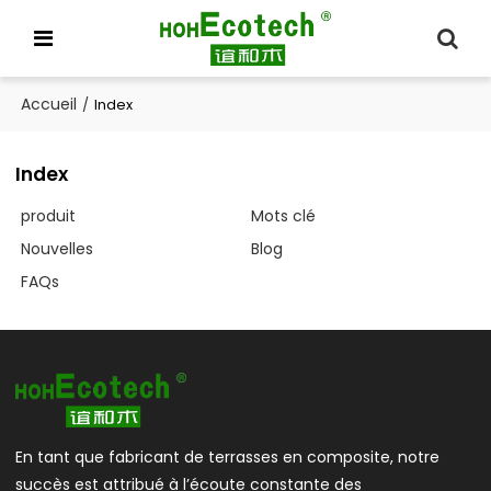
Accueil
/
Index
Index
produit
Mots clé
Nouvelles
Blog
FAQs
En tant que fabricant de terrasses en composite, notre
succès est attribué à l’écoute constante des